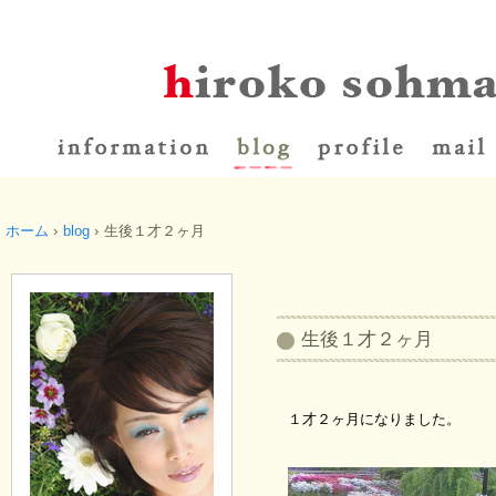
ホーム
›
blog
›
生後１才２ヶ月
生後１才２ヶ月
１才２ヶ月になりました。