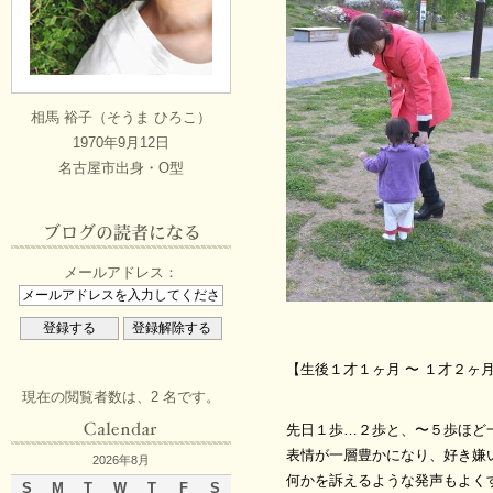
相馬 裕子（そうま ひろこ）
1970年9月12日
名古屋市出身・O型
メールアドレス：
【生後１才１ヶ月 〜 １才２ヶ
現在の閲覧者数は、2 名です。
先日１歩…２歩と、〜５歩ほど
表情が一層豊かになり、好き嫌
2026年8月
何かを訴えるような発声もよく
S
M
T
W
T
F
S