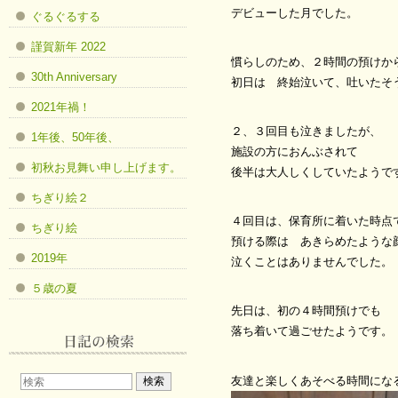
デビューした月でした。
ぐるぐるする
謹賀新年 2022
慣らしのため、２時間の預けか
30th Anniversary
初日は 終始泣いて、吐いたそ
2021年禍！
２、３回目も泣きましたが、
1年後、50年後、
施設の方におんぶされて
初秋お見舞い申し上げます。
後半は大人しくしていたようで
ちぎり絵２
４回目は、保育所に着いた時点
ちぎり絵
預ける際は あきらめたような
2019年
泣くことはありませんでした。
５歳の夏
先日は、初の４時間預けでも
落ち着いて過ごせたようです。
友達と楽しくあそべる時間にな