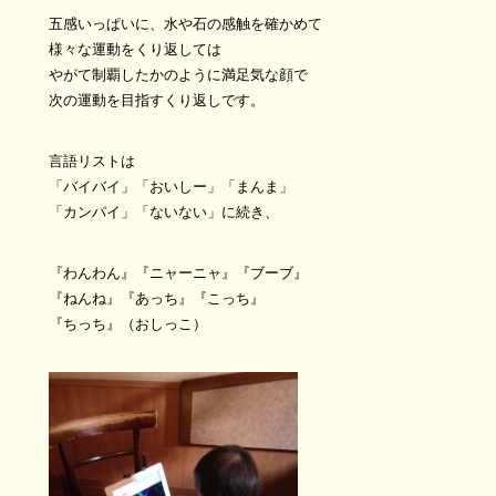
五感いっぱいに、水や石の感触を確かめて
様々な運動をくり返しては
やがて制覇したかのように満足気な顔で
次の運動を目指すくり返しです。
言語リストは
「バイバイ」「おいしー」「まんま」
「カンパイ」「ないない」に続き、
『わんわん』『ニャーニャ』『ブーブ』
『ねんね』『あっち』『こっち』
『ちっち』（おしっこ）