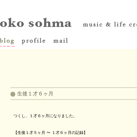
生後１才６ヶ月
つくし、１才６ヶ月になりました。
【生後１才５ヶ月 〜 １才６ヶ月の記録】