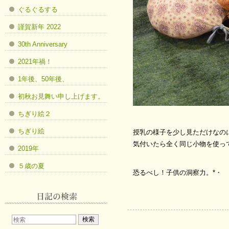
ぐるぐるする
謹賀新年 2022
30th Anniversary
2021年禍！
1年後、50年後、
初秋お見舞い申し上げます。
ちぎり絵２
ちぎり絵
授乳の様子を少し見ただけなの
気付いたら全く同じ小物を使っ
2019年
５歳の夏
恐るべし！子供の洞察力。*・