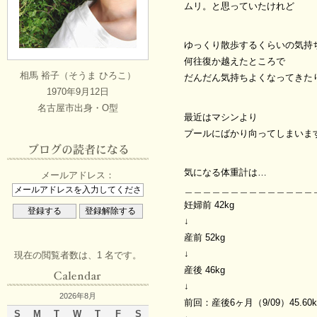
ムリ。と思っていたけれど
ゆっくり散歩するくらいの気持
何往復か越えたところで
相馬 裕子（そうま ひろこ）
だんだん気持ちよくなってきた
1970年9月12日
名古屋市出身・O型
最近はマシンより
プールにばかり向ってしまいま
気になる体重計は…
メールアドレス：
＿＿＿＿＿＿＿＿＿＿＿＿＿＿
妊婦前 42kg
↓
産前 52kg
↓
現在の閲覧者数は、1 名です。
産後 46kg
↓
2026年8月
前回：産後6ヶ月（9/09）45.60k
S
M
T
W
T
F
S