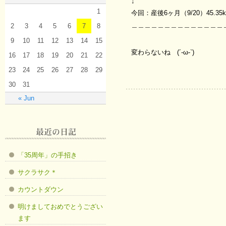
↓
1
今回：産後6ヶ月（9/20）45.35k
＿＿＿＿＿＿＿＿＿＿＿＿＿＿
2
3
4
5
6
7
8
9
10
11
12
13
14
15
変わらないね (´-ω-`)
16
17
18
19
20
21
22
23
24
25
26
27
28
29
30
31
« Jun
「35周年」の手招き
サクラサク＊
カウントダウン
明けましておめでとうござい
ます