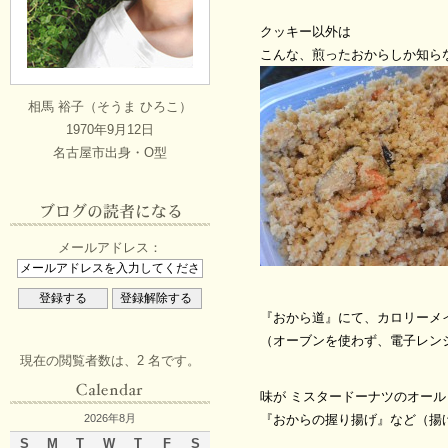
クッキー以外は
こんな、煎ったおからしか知ら
相馬 裕子（そうま ひろこ）
1970年9月12日
名古屋市出身・O型
メールアドレス：
『おから道』にて、カロリーメ
（オーブンを使わず、電子レン
現在の閲覧者数は、2 名です。
味が ミスタードーナツのオー
『おからの握り揚げ』など（揚
2026年8月
S
M
T
W
T
F
S