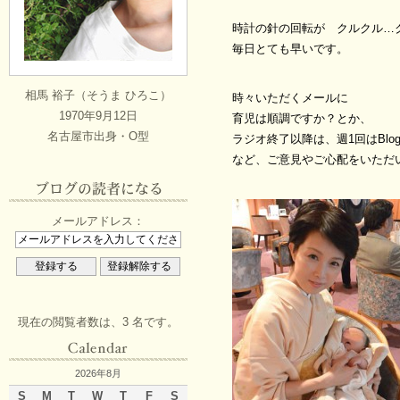
時計の針の回転が クルクル…
毎日とても早いです。
相馬 裕子（そうま ひろこ）
時々いただくメールに
1970年9月12日
育児は順調ですか？とか、
名古屋市出身・O型
ラジオ終了以降は、週1回はBlo
など、ご意見やご心配をいただ
メールアドレス：
現在の閲覧者数は、3 名です。
2026年8月
S
M
T
W
T
F
S