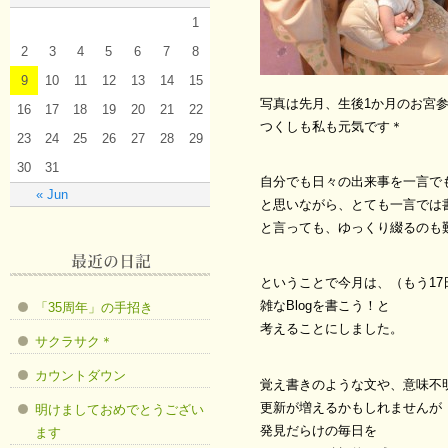
1
2
3
4
5
6
7
8
9
10
11
12
13
14
15
写真は先月、生後1か月のお宮
16
17
18
19
20
21
22
つくしも私も元気です＊
23
24
25
26
27
28
29
30
31
自分でも日々の出来事を一言で
« Jun
と思いながら、とても一言では
と言っても、ゆっくり綴るのも
ということで今月は、（もう17
雑なBlogを書こう！と
「35周年」の手招き
考えることにしました。
サクラサク＊
カウントダウン
覚え書きのような文や、意味不
更新が増えるかもしれませんが
明けましておめでとうござい
発見だらけの毎日を
ます